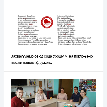
Захваљујемо се од срца Урошу М. на поклоњеној
пјесми нашем Удружењу