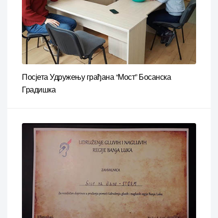
Посјета Удружењу грађана “Мост” Босанска
Градишка