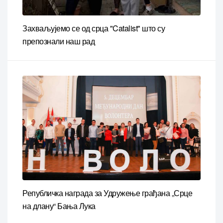
Захваљујемо се од срца "Catalist" што су
препознали наш рад
Републичка награда за Удружење грађана „Срце
на длану“ Бања Лука