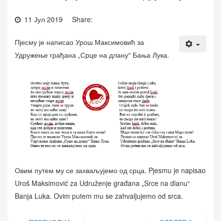
11 Јул 2019
Share:
Пјесму је написао Урош Максимовић за
Удружење грађана „Срце на длану“ Бања Лука.
Овим путем му се захваљујемо од срца. Pjesmu je napisao
Uroš Maksimović za Udruženje građana „Srce na dlanu“
Banja Luka. Ovim putem mu se zahvaljujemo od srca.