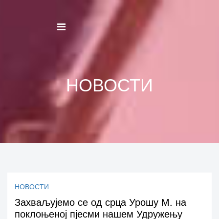
НОВОСТИ
НОВОСТИ
Захваљујемо се од срца Урошу М. на
поклоњеној пјесми нашем Удружењу